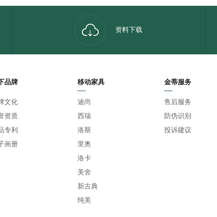
资料下载
下品牌
移动家具
金蒂服务
牌文化
迪尚
售后服务
誉资质
西瑞
防伪识别
品专利
洛斯
投诉建议
子画册
里奥
洛卡
美舍
新古典
纯美