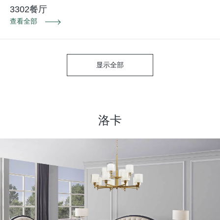
3302餐厅
查看全部
显示全部
洛卡