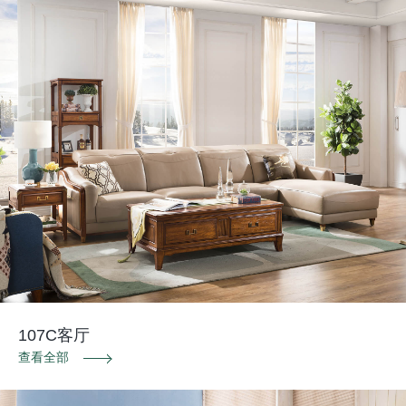
107C客厅
查看全部