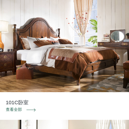
101C卧室
查看全部