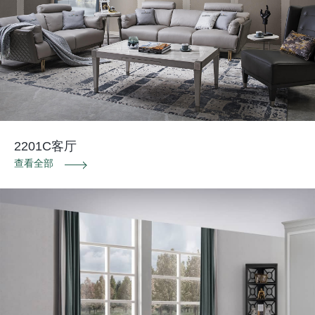
2201C客厅
查看全部