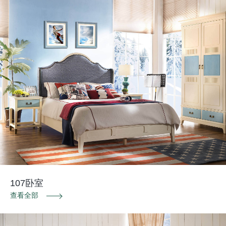
107卧室
查看全部