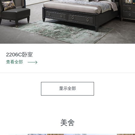
2206C卧室
查看全部
显示全部
美舍