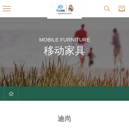
MOBILE FURNITURE
移动家具
迪尚