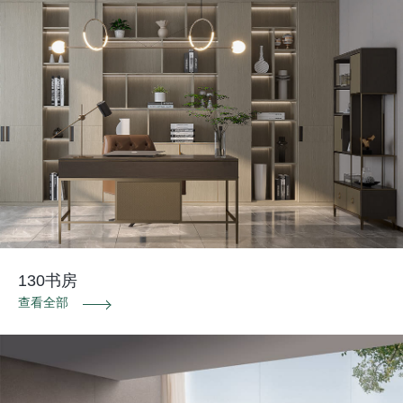
130书房
查看全部