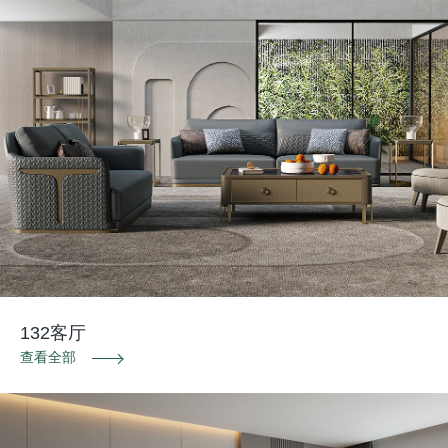
132客厅
查看全部