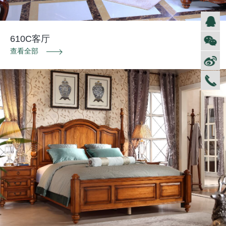
610C客厅
查看全部