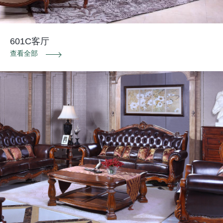
601C客厅
查看全部