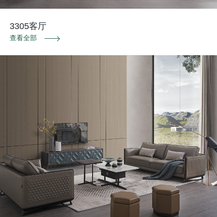
3305客厅
查看全部