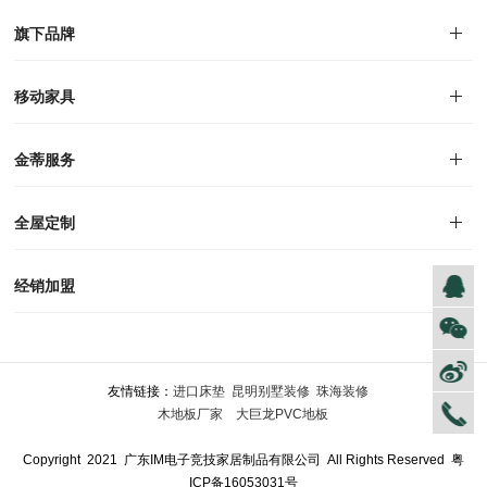
对外公告
家居资讯
旗下品牌
品牌文化
荣誉资质
产品专利
电子画册
移动家具
迪尚
西瑞
洛斯
里奥
洛卡
美舍
新古典
纯美
金蒂服务
售后服务
防伪识别
投诉建议
全屋定制
风格定制
空间定制
户型案例
材质展示
预约量尺
经销加盟
全球网点
加盟创富
资料下载
友情链接：
进口床垫
昆明别墅装修
珠海装修
木地板厂家
大巨龙PVC地板
Copyright 2021 广东IM电子竞技家居制品有限公司 All Rights Reserved
粤
ICP备16053031号