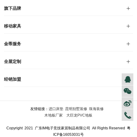
对外公告
家居资讯
旗下品牌
品牌文化
荣誉资质
产品专利
电子画册
移动家具
迪尚
西瑞
洛斯
里奥
洛卡
美舍
新古典
纯美
金蒂服务
售后服务
防伪识别
投诉建议
全屋定制
风格定制
空间定制
户型案例
材质展示
预约量尺
经销加盟
全球网点
加盟创富
资料下载
友情链接：
进口床垫
昆明别墅装修
珠海装修
木地板厂家
大巨龙PVC地板
Copyright 2021 广东IM电子竞技家居制品有限公司 All Rights Reserved
粤
ICP备16053031号